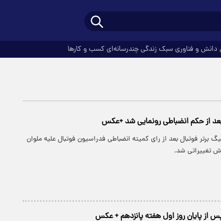
دانش و فناوری
سبک زندگی
چندرسانه‌ای
کسب و کارها
بعد از حکم انضباطی رونمایی شد +عکس
گ برتر فوتبال بعد از رای کمیته انضباطی فدراسیون فوتبال علیه ملوان
ش تغییراتی شد.
س از پایان روز اول هفته پانزدهم + عکس