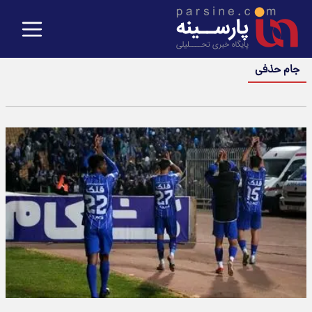
جام حذفی