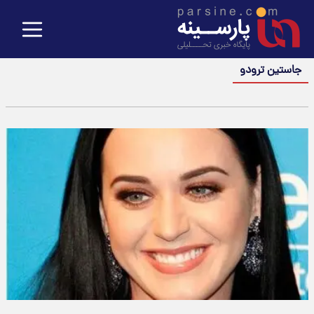
جاستین ترودو