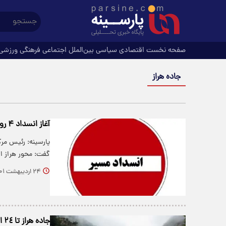
صفحه نخست
اقتصادی
سیاسی
بین‌الملل
اجتماعی
فرهنگی
ورزشی
جاده هراز
آغاز انسداد ۴ روزه هراز از فردا
پارسینه: رئیس مرک
گفت: محور هراز ا
۲۴ اردیبهشت ۱۴۰۱
جاده هراز تا ٢٤ اسفند مسدود است