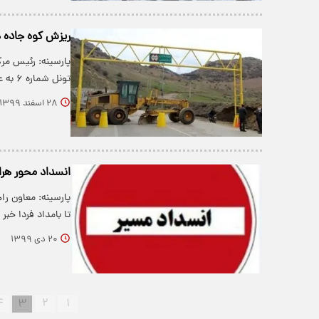
ریزش کوه جاده ه
پارسینه: رئیس مرک
تونل شماره ۶ به علت ریزش کوه…
۲۸ اسفند ۱۳۹۹
انسداد محور هراز ا
پارسینه: معاون را
تا بامداد فردا خب
۲۰ دی ۱۳۹۹
۴
۳
۲
۱