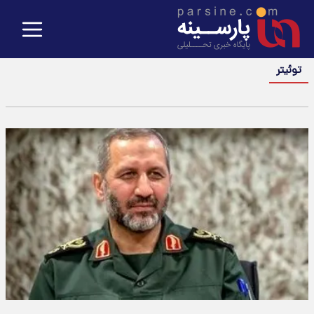
توئیتر