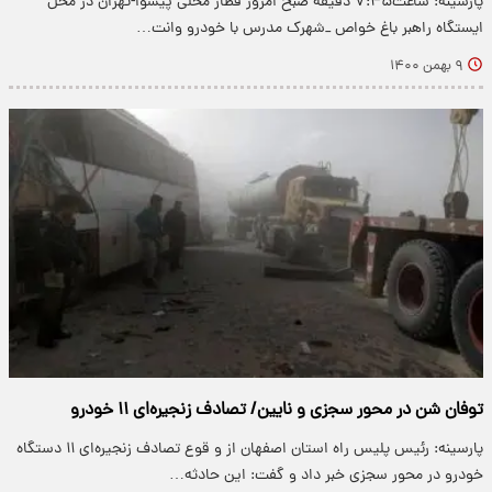
پارسینه: ساعت۷:۴۵ دقیقه صبح امروز قطار محلی پیشوا-تهران در محل
ایستگاه راهبر باغ خواص _شهرک مدرس با خودرو وانت…
۹ بهمن ۱۴۰۰
توفان شن در محور سجزی و نایین/ تصادف زنجیره‌ای ۱۱ خودرو
پارسینه: رئیس پلیس راه استان اصفهان از و قوع تصادف زنجیره‌ای ۱۱ دستگاه
خودرو در محور سجزی خبر داد و گفت: این حادثه…