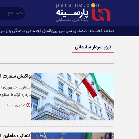
صفحه نخست
اقتصادی
سیاسی
بین‌الملل
اجتماعی
فرهنگی
ورزشی
ترور سردار سلیمانی
واکنش سفارت ایرا
سفارت جمهوری اسلا
درباره ارتباط سق
۱۷ دی ۱۴۰۳
کنعانی: عاملین ت