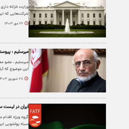
وزارت خزانه داری 
شرکت‌هایی که این
۲۶ مهر ۱۴۰۳
میرسلیم : پیوستن به FATF با وجود تحریم‌ها ضرر
میرسلیم ، عضو م
این موضوع که آیا امک
۲۸ شهریور ۱۴۰۳
ایران در لیست سیاه FATF باق
گروه ویژه اقدام م
سیاه پولشویی این