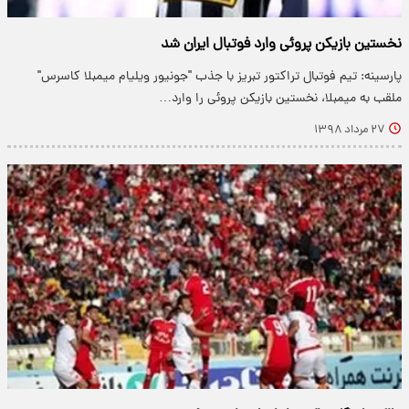
نخستین بازیکن پروئی وارد فوتبال ایران شد
پارسینه: تیم فوتبال تراکتور تبریز با جذب "جونیور ویلیام میمبلا کاسرس"
ملقب به میمبلا، نخستین بازیکن پروئی را وارد…
۲۷ مرداد ۱۳۹۸