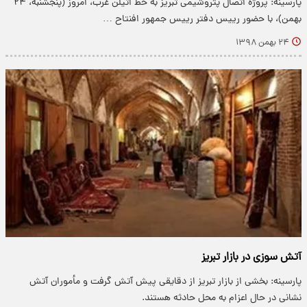
پارسینه: پروژه اتصال پتروشیمی تبریز به خط اتیلن غرب، امروز (پنجشنبه، ۲۴
بهمن)، با حضور رییس دفتر رییس جمهور افنتاح …
۲۴ بهمن ۱۳۹۸
آتش سوزی در بازار تبریز
پارسینه: بخشی از بازار تبریز از دقایقی پیش آتش گرفت و مأموران آتش
نشانی در حال اعزام به محل حادثه هستند.