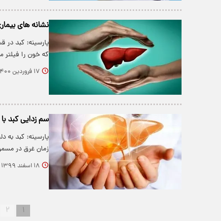
نشانه های بیما
پارسینه: کبد در 
که خون را فیلتر می
۱۷ فروردین ۱۴۰۰
سم زدایی کبد با
پارسینه: کبد به 
زمان غرق در مس
۱۸ اسفند ۱۳۹۹
۲
۱