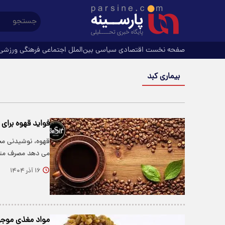
صفحه نخست
اقتصادی
سیاسی
بین‌الملل
اجتماعی
فرهنگی
ورزشی
بیماری کبد
فواید قهوه برای
قهوه، نوشیدنی م
می دهد مصرف متع
۱۶ آذر ۱۴۰۴
مواد مغذی موج