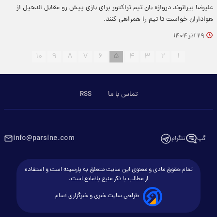
علیرضا بیرانوند دروازه بان تیم تراکتور برای بازی پیش رو مقابل الدحیل از
هواداران خواست تا تیم را همراهی کنند.
۲۹ آذر ۱۴۰۴
۱۰
۹
۸
۷
۶
۵
۴
۳
۲
۱
تماس با ما
RSS
info@parsine.com
گپ
تلگرام
تمام حقوق مادی و معنوی این سایت متعلق به پارسینه است و استفاده
از مطالب با ذکر منبع بلامانع است.
طراحی سایت خبری و خبرگزاری آسام