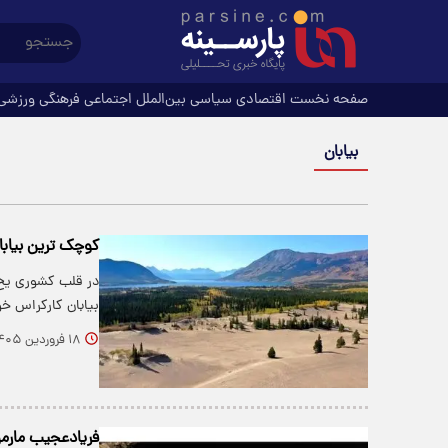
صفحه نخست
اقتصادی
سیاسی
بین‌الملل
اجتماعی
فرهنگی
ورزشی
بیابان
کوچک ترین بیابا
در قلب کشوری یخ‌ز
بیابان کارکراس خو
۱۸ فروردین ۱۴۰۵
فریادعجیب مارم