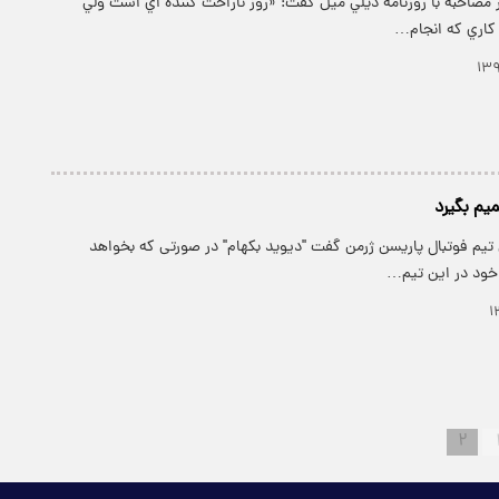
ر مصاحبه با روزنامه ديلي ميل گفت: «روز ناراحت کننده اي است ولي
 کاري که انجام…
م بگیرد
 تیم فوتبال پاریسن ژرمن گفت "دیوید بکهام" در صورتی که بخواهد
 خود در این تیم…
۲