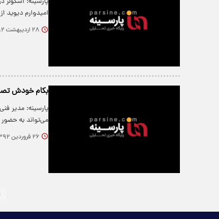
پارسینه: اسکولز د
اميدوارم ديويد از
۲۸ اردیبهشت ۱۳۹۲
بکام خودش تصمی
پارسینه: مدیر فنی
می‌تواند به حضور
۲۶ فروردین ۱۳۹۲
۱