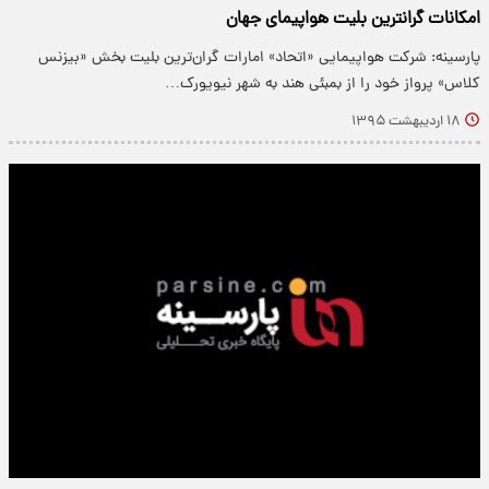
امکانات گرانترین بلیت هواپیمای جهان
پارسینه: شرکت هواپیمایی «اتحاد» امارات گران‌ترین بلیت بخش «بیزنس
کلاس» پرواز خود را از بمبئی هند به شهر نیویورک…
۱۸ اردیبهشت ۱۳۹۵