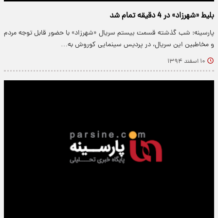
بلیط «شهرزاد» در 4 دقیقه تمام شد
پارسینه: شب گذشته قسمت بیستم سریال «شهرزاد» با حضور قابل توجه مردم
و مخاطبین این سریال، در پردیس سینمایی کوروش به…
۱۰ اسفند ۱۳۹۴