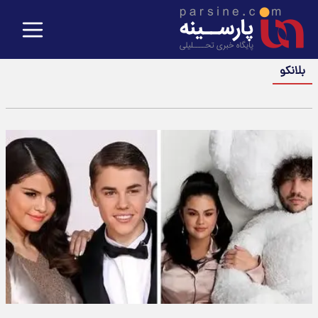
بلانکو