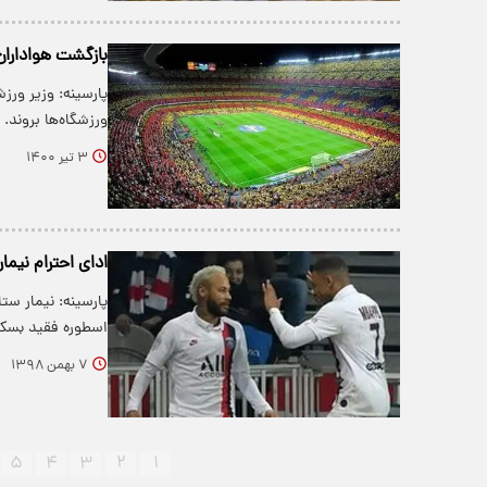
بازگشت هواداران ب
پارسینه: وزیر ورزش
ورزشگاه‌ها بروند.
۳ تیر ۱۴۰۰
ادای احترام نیما
پارسینه: نیمار ست
اسطوره فقید بسکتب
۷ بهمن ۱۳۹۸
۵
۴
۳
۲
۱