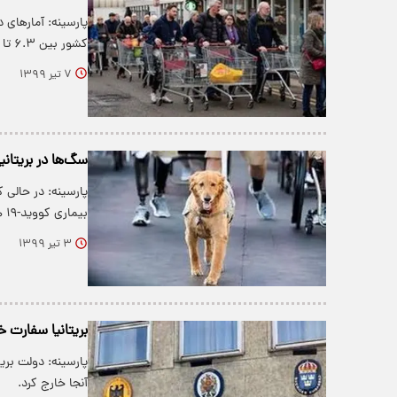
پارسینه: آمار‌های 
کشور بین ۶.۳ تا ۷.۷ میلیون نفر…
۷ تیر ۱۳۹۹
سگ‌ها در بریتانی
پارسینه: در حالی 
بیماری کووید-۱۹ هستند، دولت…
۳ تیر ۱۳۹۹
بریتانیا سفارت 
پارسینه: دولت بری
آنجا خارج کرد.