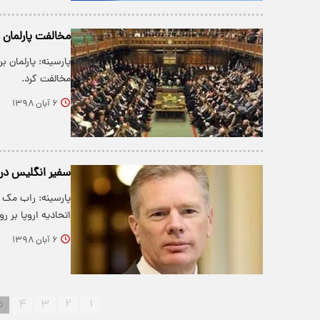
مخالفت پارلمان ب
پارسینه: پارلمان ب
مخالفت کرد.
۶ آبان ۱۳۹۸
سفیر انگلیس در ت
پارسینه: راب مک ا
اتحادیه اروپا بر ر
۶ آبان ۱۳۹۸
۵
۴
۳
۲
۱