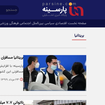
صفحه نخست
اقتصادی
سیاسی
بین‌الملل
اجتماعی
فرهنگی
ورزشی
بریتانیا
بریتانیا مسافران 
پارسینه: با افزایش
مسافرتی این کشور
۲۴ مرداد ۱۳۹۹
ناتوانی ۷.۷ میلیون بریتانیایی در تأمین مواد غذایی طی هفته‌های اول قرنطینه