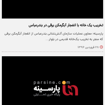
تخریب یک‌ خانه با انفجار آبگرمکن برقی در بندرعباس
پارسینه: معاون عملیات سازمان آتش‌نشانی بندرعباس از انفجار آبگرمکن برقی
که منجر به تخریب یک‌خانه قدیمی در بلوار…
۲۸ فروردین ۱۳۹۶