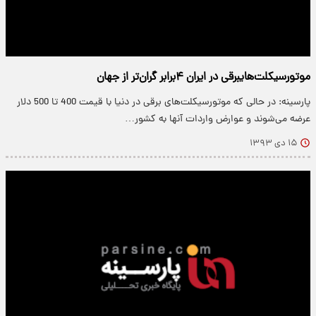
موتورسیکلت‌های‎برقی در ایران ۴برابر گران‌تر از جهان
پارسینه: در حالی که موتورسیکلت‌های برقی در دنیا با قیمت 400 تا 500 دلار
عرضه می‌شوند و عوارض واردات آنها به کشور…
۱۵ دی ۱۳۹۳