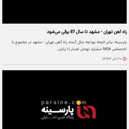
راه آهن تهران - مشهد تا سال 97 برقی می‌شود
پارسینه: بنابر لایحه بودجه سال آینده راه آهن تهران - مشهد در مجموع با
اختصاص 5828 میلیارد تومان اعتبار تا پایان…
۲۰ آذر ۱۳۹۳