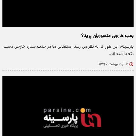
بمب خارجى منصوريان پريد؟
پارسینه: اين طور كه به نظر مى رسد استقلالى ها در جذب ستاره خارجى دست
نگه داشته اند.
۱۶ اردیبهشت ۱۳۹۶