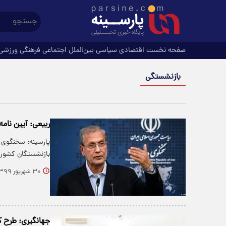
صفحه نخست
اقتصادی
سیاسی
بین‌الملل
اجتماعی
فرهنگی
ورزشی
بازنشستگی
ربیعی: آیین نا
پارسینه: سخنگوی 
بازنشستگان کشور
۳۰ شهریور ۱۳۹۹
جهانگیری: طرح ک