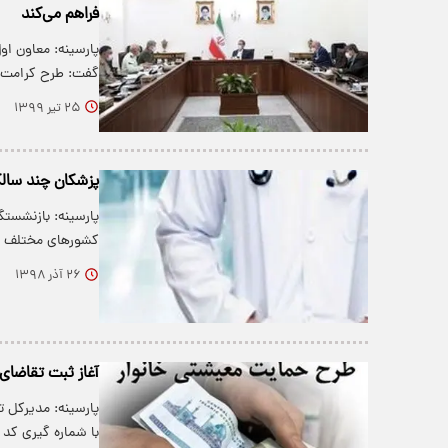
فراهم می‌کند
پارسینه: معاون ا
گفت: طرح کرامت م
۲۵ تیر ۱۳۹۹
پزشکان چند سال
پارسینه: بازنشست
کشورهای مختلف قو
۲۶ آذر ۱۳۹۸
آغاز ثبت تقاضای ح
پارسینه: مدیرکل ت
با شماره گیری کد #۶۳۶۹* خبر د