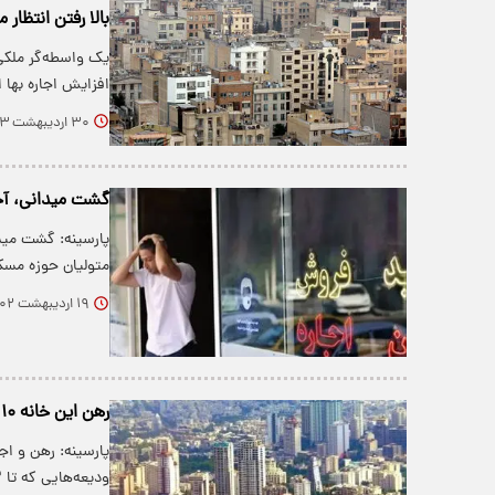
بالا رفتن انتظار م
یک واسطه‌گر ملکی 
افزایش اجاره بها ا
۳۰ اردیبهشت ۱۴۰۳
گشت میدانی، آخری
پارسینه: گشت میدا
متولیان حوزه مسک
۱۹ اردیبهشت ۱۴۰۲
رهن این خانه ۱۰ میلیارد تومان است/ نرخ‌ های عجیب رهن آپارتمان در شمال تهران
پارسینه: رهن و اج
ودیعه‌هایی که تا ۲ -۳ سال قبل قیمت…