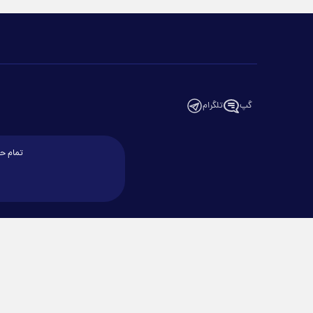
گپ
تلگرام
تمام حق