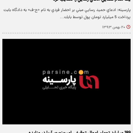
پارسینه: ادعاي حميد رسايي مبني بر احضار فردي به نام «ح-ف» به دادگاه بابت
پرداخت 5 ميليارد تومان پول توسط بابك…
۲۰ بهمن ۱۳۹۳