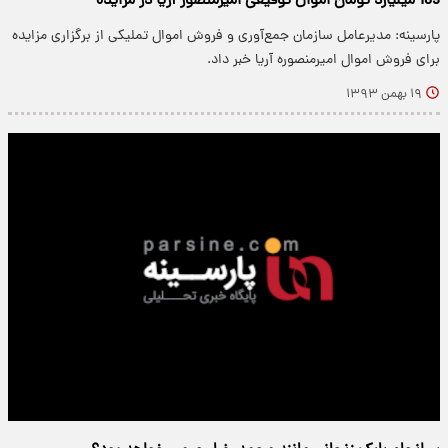
189 میلیارد تومان اموال توقیفی امیرمنصور آریا در مزایده
پارسینه: مدیرعامل سازمان جمع‌آوری و فروش اموال تملیکی از برگزاری مزایده
برای فروش اموال امیرمنصوره آریا خبر داد.
۱۹ بهمن ۱۳۹۳