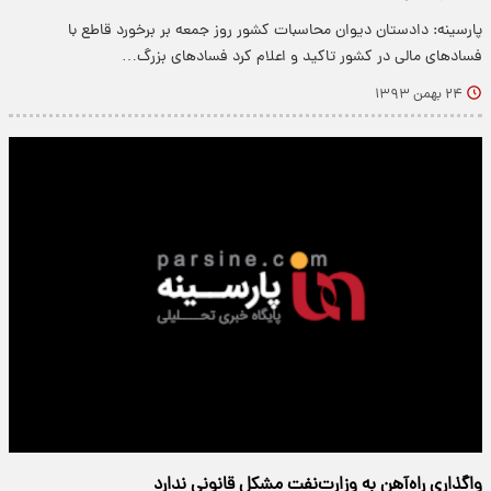
پارسینه: دادستان دیوان محاسبات کشور روز جمعه بر برخورد قاطع با
فسادهای مالی در کشور تاکید و اعلام کرد فسادهای بزرگ…
۲۴ بهمن ۱۳۹۳
واگذاری راه‌آهن به وزارت‌نفت مشکل قانونی ندارد