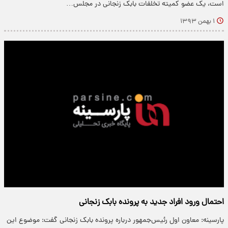
است، یک عضو کمیته تخلفات بابک زنجانی در مجلس…
۱ بهمن ۱۳۹۳
احتمال ورود افراد جدید به پرونده بابک زنجانی
پارسینه: معاون اول رئیس‌جمهور درباره پرونده بابک زنجانی گفت: موضوع این