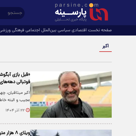
صفحه نخست
اقتصادی
سیاسی
بین‌الملل
اجتماعی
فرهنگی
ورزشی
اکبر
«قبل بازی آبگوشت
فوتبالی دهه‌های
اکبر میثاقیان، چه
عجیب و البته خاطر
۲۲ آذر ۱۴۰۴
ویلای ۸ هزار متری اکبر رحیمی، متهم ردیف اول پرونده چای دبش + فیلم