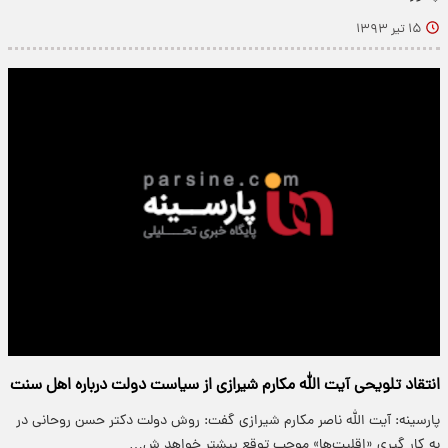
۱۵ تیر ۱۳۹۳
انتقاد تلویحی آیت الله مکارم شیرازی از سیاست دولت درباره اهل سنت
پارسینه: آیت الله ناصر مکارم شیرازی گفت: روش دولت دکتر حسن روحانی در
به کار گیری «اقلیت‌ها» موجب توقع بیشتر خواهد ش…