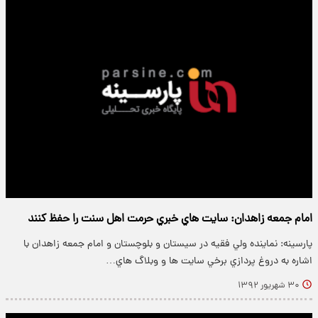
امام جمعه زاهدان: سايت هاي خبري حرمت اهل سنت را حفظ كنند
پارسینه: نماينده ولي فقيه در سيستان و بلوچستان و امام جمعه زاهدان با
اشاره به دروغ پردازي برخي سايت ها و وبلاگ هاي…
۳۰ شهریور ۱۳۹۲