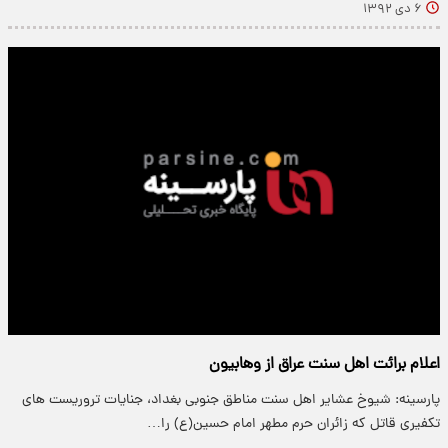
۶ دی ۱۳۹۲
اعلام برائت اهل سنت عراق از وهابیون
پارسینه: شیوخ عشایر اهل سنت مناطق جنوبی بغداد، جنایات تروریست های
تکفیری قاتل که زائران حرم مطهر امام حسین(ع) را…