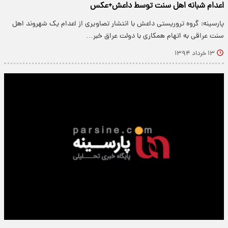
اعدام شبانه اهل سنت توسط داعش+عکس
پارسینه: گروه تروریستی داعش با انتشار تصاویری از اعدام یک شهروند اهل
سنت عراقی به اتهام همکاری با دولت عراق خبر…
۱۳ خرداد ۱۳۹۴