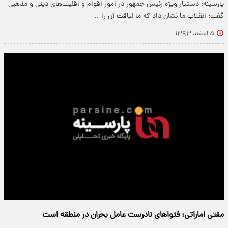
پارسینه: دستیار ویژه رئیس جمهور در امور اقوام و اقلیت‌های دینی و مذهبی
گفت: انقلاب ما نشان داد که ما لیاقت آن را…
۵ اسفند ۱۳۹۳
مفتی اماراتی: فتواهای نادرست عامل بحران در منطقه است