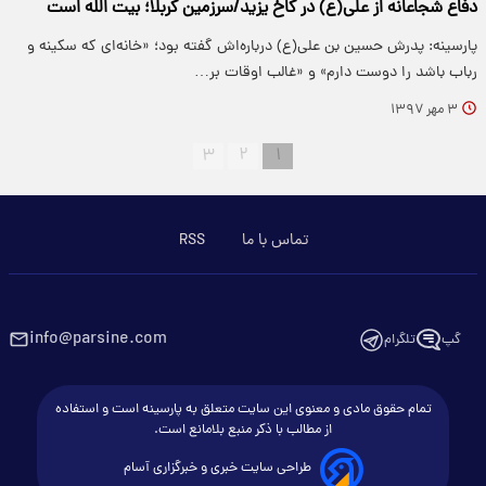
دفاع شجاعانه از علی(ع) در کاخ یزید/سرزمین کربلا؛ بیت الله است
پارسینه: پدرش حسین بن علی(ع) درباره‌اش گفته بود؛ «خانه‌ای که سکینه و
رباب باشد را دوست دارم» و «غالب اوقات بر…
۳ مهر ۱۳۹۷
۳
۲
۱
تماس با ما
RSS
info@parsine.com
گپ
تلگرام
تمام حقوق مادی و معنوی این سایت متعلق به پارسینه است و استفاده
از مطالب با ذکر منبع بلامانع است.
طراحی سایت خبری و خبرگزاری آسام