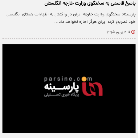
پاسخ قاسمی به سخنگوی وزارت خارجه انگلستان
پارسینه: سخنگوی وزارت خارجه ایران در واکنش به اظهارات همتای انگلیسی
خود تصریح کرد: ایران هرگز اجازه نخواهد داد…
۱۱ شهریور ۱۳۹۵