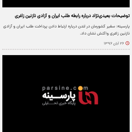
توضیحات بعیدی‌نژاد درباره رابطه طلب ایران و آزادی نازنین زاغری
پارسینه: سفیر کشورمان در لندن درباره ارتباط دادن پرداخت طلب ایران و آزادی
نازنین زاغری واکنش نشان داد.
۲۶ آبان ۱۳۹۶