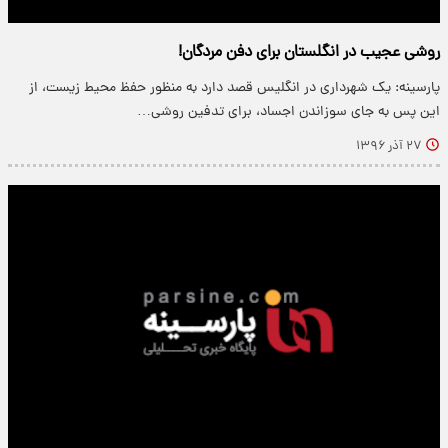
روشی عجیب در انگلستان برای دفن مردگان!
پارسینه: یک شهرداری در انگلیس قصد دارد به منظور حفظ محیط زیست، از
این پس به جای سوزاندن اجساد، برای تدفین روشی…
۲۷ آذر ۱۳۹۶