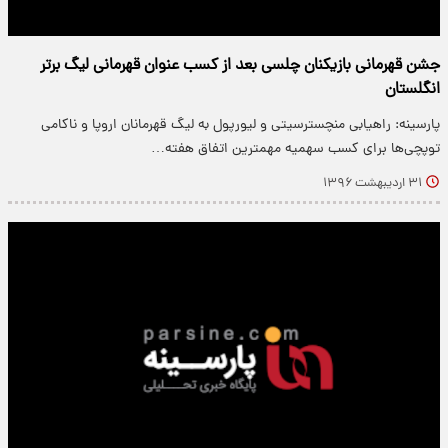
جشن قهرمانی بازیکنان چلسی بعد از کسب عنوان قهرمانی لیگ برتر
انگلستان
پارسینه: راهیابی منچسترسیتی و لیورپول به لیگ قهرمانان اروپا و ناکامی
توپچی‌‌ها برای کسب سهمیه مهمترین اتفاق هفته…
۳۱ اردیبهشت ۱۳۹۶