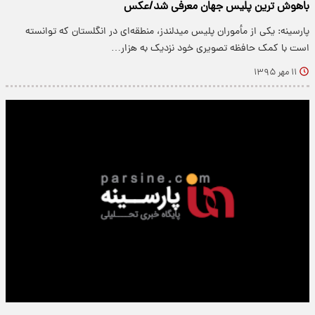
باهوش ترین پلیس جهان معرفی شد/عکس
پارسینه: یکی از مأموران پلیس میدلندز، منطقه‌ای در انگلستان که توانسته
است با کمک حافظه تصویری خود نزدیک به هزار…
۱۱ مهر ۱۳۹۵