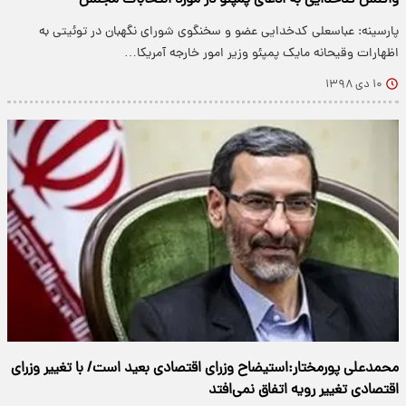
واکنش کدخدایی به ادعای پمپئو در مورد انتخابات مجلس
پارسینه: عباسعلی کدخدایی عضو و سخنگوی شورای نگهبان در توئیتی به
اظهارات وقیحانه مایک پمپئو وزیر امور خارجه آمریکا…
۱۰ دی ۱۳۹۸
محمدعلی پورمختار:استیضاح وزرای اقتصادی بعید است/ با تغییر وزرای
اقتصادی تغییر رویه اتفاق نمی‌افتد