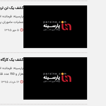
کشف یک تن تریا
پارسینه: فرمانده
عملیات ماموران 
۵ مهر ۱۳۹۵
کشف یک کارگاه ز
هزار و 150 عدد قلیان از این…
۱۶ خرداد ۱۳۹۵