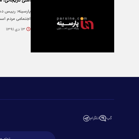
آملی لاریجانی: 
پارسینه: رییس دس
اجتماعی مردم است
۱۳ دی ۱۳۹۱
گپ
تلگرام