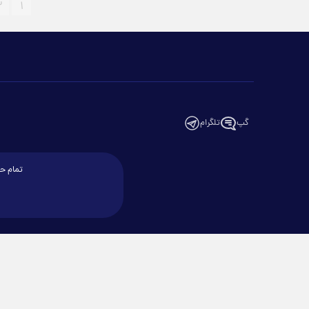
۲
۱
گپ
تلگرام
تمام حق