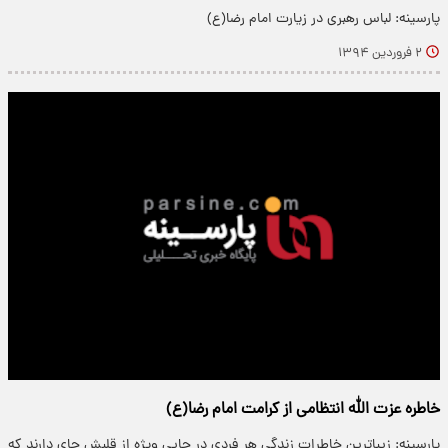
پارسینه: لباس رهبری در زیارت امام رضا(ع)
۲ فروردین ۱۳۹۴
خاطره عزت الله انتظامی از کرامت امام رضا(ع)
پارسینه: زیباترین خاطرات زندگی هر فردی در جایی ویژه از قلبش جای دارند که