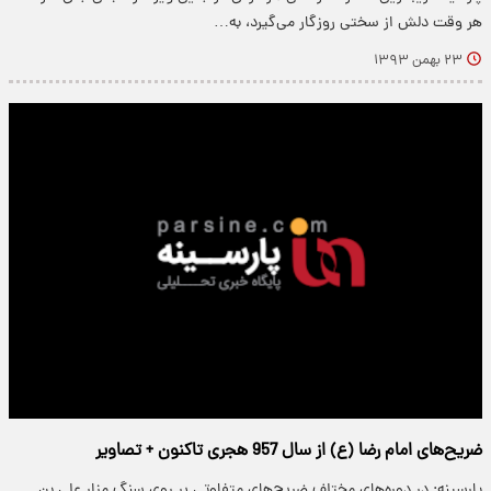
هر وقت دلش از سختی روزگار می‌گیرد، به…
۲۳ بهمن ۱۳۹۳
ضریح‌های امام رضا (ع) از سال 957 هجری تاکنون + تصاویر
پارسینه: در دوره‌های مختلف ضریح‌های متفاوتی بر روی سنگ مزار علی بن