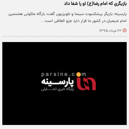
بازیگری که امام رضا(ع) او را شفا داد
پارسینه: بازیگر پیشکسوت سینما و تلویزیون گفت: بارگاه ملکوتی هشتمین
امام شیعیان در کشور ما قرار دارد جزو الطافی است…
۲۶ مرداد ۱۳۹۵