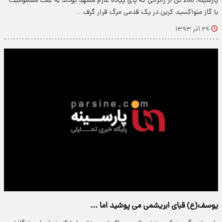
پارسینه: 200 تن از زائرانی که پای پیاده عازم مشهد بودند به علت مسمومیت
با گاز منواکسید کربن در یک قدمی مرگ قرار گرف…
۲۹ آذر ۱۳۹۳
یوسف(ع) قبای ابریشمی می پوشید اما ...