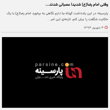
وقتی امام رضا(ع) شدیدا عصبانی شدند...
پارسینه: در اين يادداشت کوتاه بنا دارم نگاهی به برخورد امام رضا(ع) با يک
حکایت شگفت را بيان کنم. لازمه‌ی اين امر…
۴ شهریور ۱۳۹۴