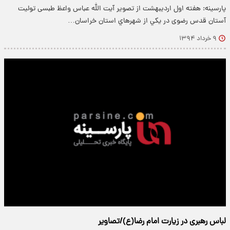
پارسینه: هفته اول ارديبهشت از تصوير آيت الله عباس واعظ طبسی تولیت
آستان قدس رضوی در يكي از شهرهاي استان خراسان…
۹ خرداد ۱۳۹۴
لباس رهبری در زیارت امام رضا(ع)/تصاویر