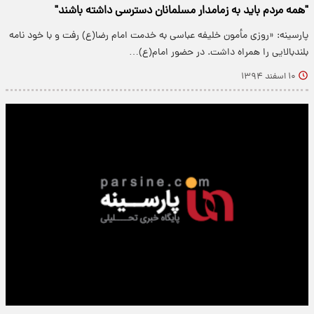
"همه مردم باید به زمامدار مسلمانان دسترسی داشته باشند"
پارسینه: «روزی مأمون خلیفه عباسی به خدمت امام رضا(ع) رفت و با خود نامه
بلندبالایی را همراه داشت. در حضور امام(ع)…
۱۰ اسفند ۱۳۹۴