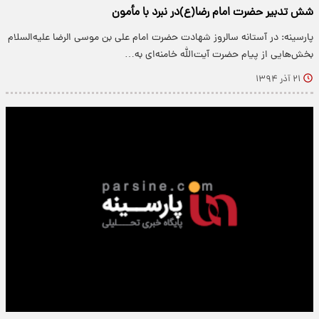
شش تدبیر حضرت امام رضا(ع)در نبرد با مأمون
پارسینه: در آستانه سالروز شهادت حضرت امام علی بن موسی الرضا علیه‌السلام
بخش‌هایی از پیام حضرت آیت‌الله خامنه‌ای به…
۲۱ آذر ۱۳۹۴