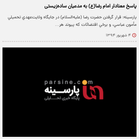
پاسخ معنادار امام رضا(ع) به مدعيان ساده‌زيستی
پارسینه: قرار گرفتن حضرت رضا (عليه‌السلام) در جايگاه ولايت‌عهدي تحميلي
مأمون عباسي، و برخي اقتضائات که پيوند هر…
۴ شهریور ۱۳۹۴