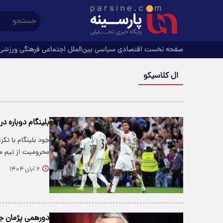
صفحه نخست
اقتصادی
سیاسی
بین‌الملل
اجتماعی
فرهنگی
ورزشی
ال کلاسیکو
بلینگام دوباره 
جود بلینگام با تک
محرومیت از تیم م
۶ آبان ۱۴۰۴
دورهمی پژمان جم