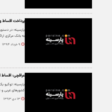
پرداخت اقساط و
به بانک مرکزی ار
۹ خرداد ۱۳۹۴
عراقچی: اقساط ای
پارسینه: توکیو ی
کشورهای غربی و ا
۱۳ دی ۱۳۹۳