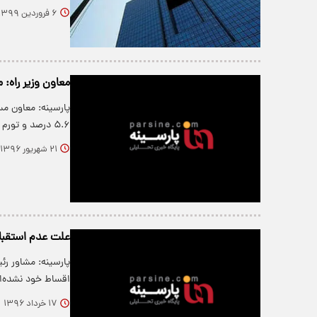
۶ فروردین ۱۳۹۹
معاون وزیر راه:
پارسینه: معاون م
۵.۶ درصد و تورم حدود ۱۰ درصد است،…
۲۱ شهریور ۱۳۹۶
علت عدم استقبال
پارسینه: مشاور ر
اقساط خود نشده‌ان
۱۷ خرداد ۱۳۹۶