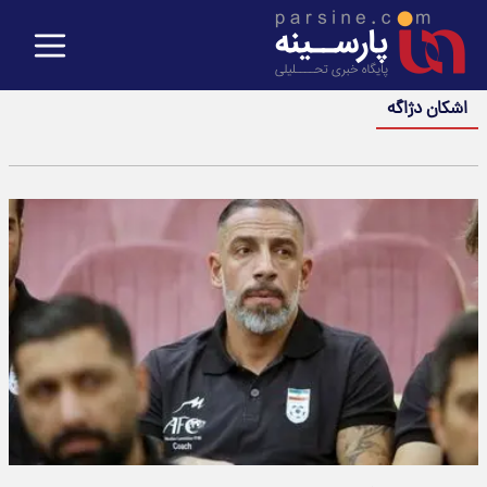
اشکان دژاگه