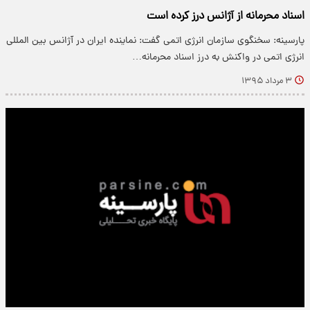
اسناد محرمانه از آژانس درز کرده است
پارسینه: سخنگوی سازمان انرژی اتمی گفت: نماینده ایران در آژانس بین المللی
انرژی اتمی در واکنش به درز اسناد محرمانه…
۳ مرداد ۱۳۹۵