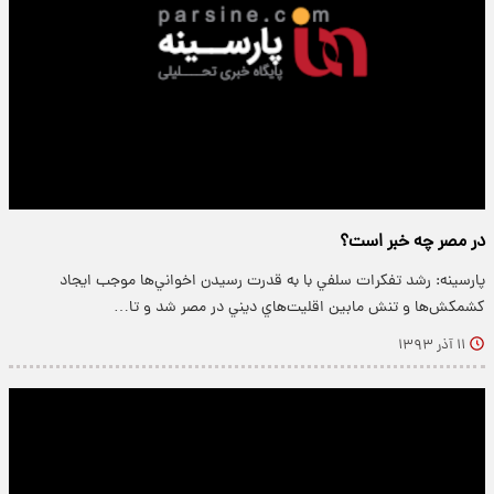
در مصر چه خبر است؟
پارسینه: رشد تفکرات سلفي با به قدرت رسيدن اخواني‌ها موجب ايجاد
کشمکش‌ها و تنش مابين اقليت‌هاي ديني در مصر شد و تا…
۱۱ آذر ۱۳۹۳