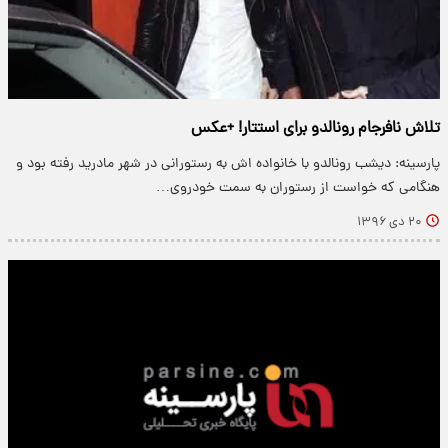
تلاش نافرجام رونالدو برای استتار! +عکس
پارسینه: دیشب رونالدو با خانواده اش به رستورانی در شهر مادرید رفته بود و
هنگامی که خواست از رستوران به سمت خودروی…
۲۰ دی ۱۳۹۶