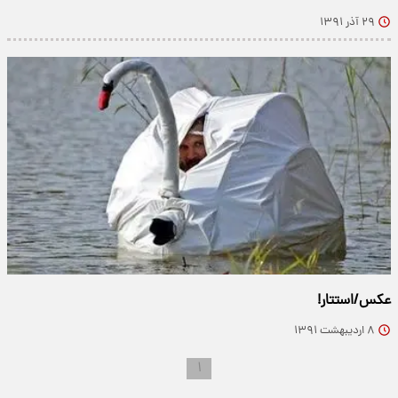
۲۹ آذر ۱۳۹۱
عكس/استتار!
۸ اردیبهشت ۱۳۹۱
۱