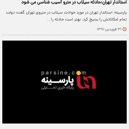
استاندار تهران:حادثه سیلاب در مترو آسیب شناسی می شود
پارسینه: استاندار تهران در مورد حوادث سیلاب در متروی تهران گفت: دولت
تمام امکاناتش را بسیج کرد. بهتر است حادثه را…
۳۱ فروردین ۱۳۹۱