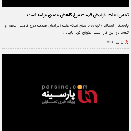
تمدن: علت افزايش قيمت مرغ كاهش عمدي عرضه است
پارسینه: استاندار تهران با بيان اينكه علت افزايش قيمت مرغ كاهش عرضه و
تعمد در اين كار است، عنوان كرد: بايد…
۵ تیر ۱۳۹۱