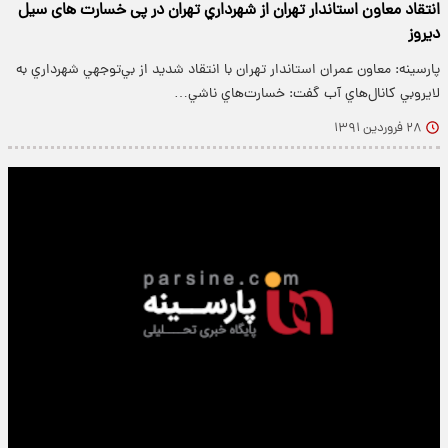
انتقاد معاون استاندار تهران از شهرداري تهران در پی خسارت های سیل
دیروز
پارسینه: معاون عمران استاندار تهران با انتقاد شديد از بي‌توجهي شهرداري به
لايروبي كانال‌هاي آب گفت: خسارت‌هاي ناشي…
۲۸ فروردین ۱۳۹۱