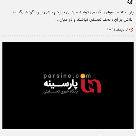
آزرد
پارسینه: مسوولان اگر نمی توانند مرهمی بر زخم ناشی از ریزگردها بگذارند
،لااقل بر آن ، نمک تبعیض نپاشند و در میان…
۷ خرداد ۱۳۹۱