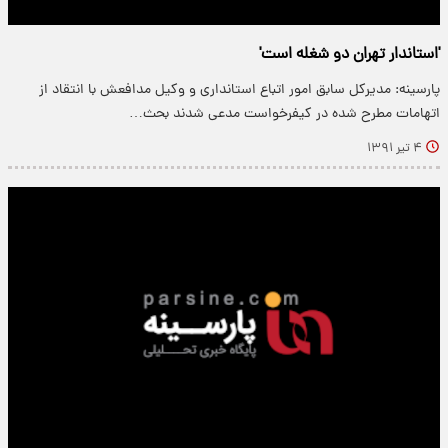
'استاندار تهران دو شغله است'
پارسینه: مدیرکل سابق امور اتباع استانداری و وکیل مدافعش با انتقاد از
اتهامات مطرح شده در کیفرخواست مدعی شدند بحث…
۴ تیر ۱۳۹۱