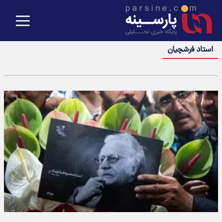
استاد فرشچیان