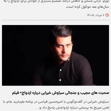
تورم، گرانی مسکن و کاهش درآمد تصمیم بسیاری از جوانان برای ازدواج را به
سال‌های بعد موکول کرده است.
۷ مرداد ۱۴۰۵
صحبت های عجیب و جنجالی سیاوش خیرابی درباره ازدواج+ فیلم
سیاوش خیرابی در گفت‌وگویی با امیرحسین قیاسی در برنامه بفرمایید جام، با
لحنی صریح به پرسشی درباره ازدواجش پاسخ داد و…