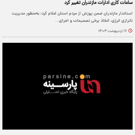
ساعات کاری ادارات مازندران تغییر کرد
استاندار مازندران ضمن پوزش از مردم استان اعلام کرد: به‌منظور مدیریت
ناترازی انرژی، اتخاذ برخی تصمیمات و اجرای…
۱۶ اردیبهشت ۱۴۰۴