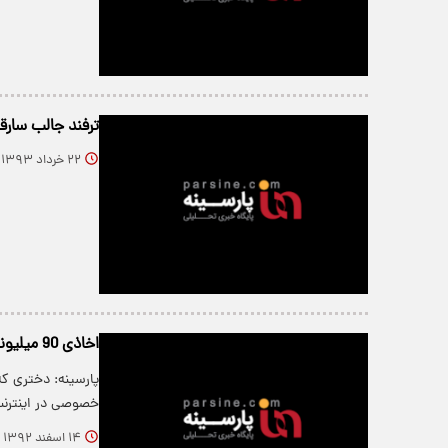
ترفند جالب سارقا
۲۲ خرداد ۱۳۹۳
اخاذی 90 میلیونی دختر‌جوان از جراح زیبایی
پارسینه: دختری که
خصوصی در اینترنت 90 میلیون توم
۱۴ اسفند ۱۳۹۲