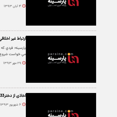
۴ آبان ۱۳۹۳
ارتباط غير اخلاق
پارسینه: فردي که 
مي خواست شروع 
۲۹ مهر ۱۳۹۳
اخاذی از دختر33ساله در سایت همسریابی
۶ شهریور ۱۳۹۳