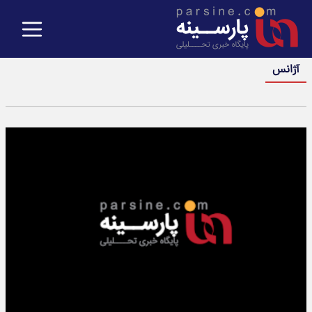
آژانس