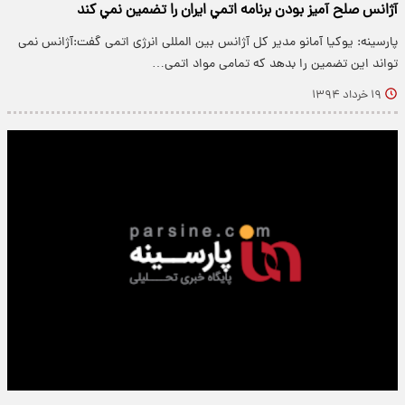
آژانس صلح آميز بودن برنامه اتمي ايران را تضمين نمي کند
پارسینه: یوکیا آمانو مدیر کل آژانس بین المللی انرژی اتمی گفت:آژانس نمی
تواند این تضمین را بدهد که تمامی مواد اتمی…
۱۹ خرداد ۱۳۹۴