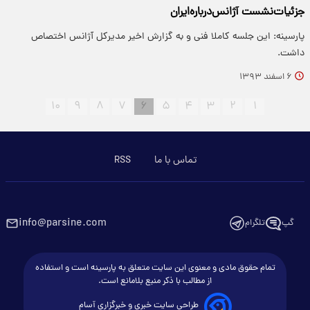
جزئیات‌نشست‌ آژانس‌درباره‌ایران
پارسینه: این جلسه کاملا فنی و به گزارش اخیر مدیرکل آژانس اختصاص
داشت.
۶ اسفند ۱۳۹۳
۱۰
۹
۸
۷
۶
۵
۴
۳
۲
۱
تماس با ما
RSS
info@parsine.com
گپ
تلگرام
تمام حقوق مادی و معنوی این سایت متعلق به پارسینه است و استفاده
از مطالب با ذکر منبع بلامانع است.
طراحی سایت خبری و خبرگزاری آسام