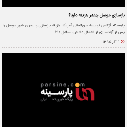
بازسازی موصل چقدر هزینه دارد؟
پارسینه: آژانس توسعه بین‌المللی آمریکا، هزینه بازسازی و عمران شهر موصل را
پس از آزادسازی از اشغال داعش، معادل ۱۹۰…
۹ آذر ۱۳۹۵