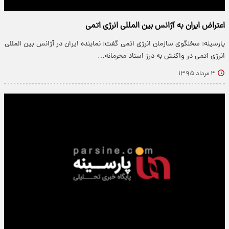
اعتراض ایران به آژانس بین المللی انرژی اتمی
پارسینه: سخنگوی سازمان انرژی اتمی گفت: نماینده ایران در آژانس بین المللی
انرژی اتمی در واکنش به درز اسناد محرمانه…
۳ مرداد ۱۳۹۵