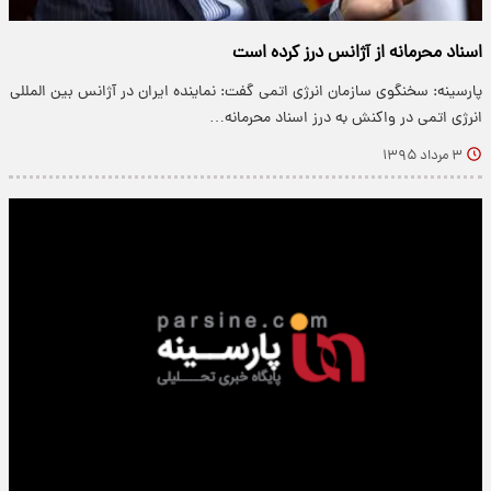
اسناد محرمانه از آژانس درز کرده است
پارسینه: سخنگوی سازمان انرژی اتمی گفت: نماینده ایران در آژانس بین المللی
انرژی اتمی در واکنش به درز اسناد محرمانه…
۳ مرداد ۱۳۹۵