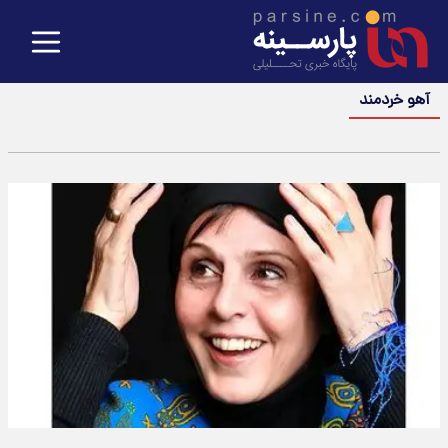
آهو خردمند