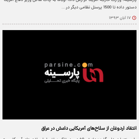
پارسینه: وزارت خارجه امریکا گزارش داد، اوباما به چاک هاگل وزیر دفاع آمریکا
دستور داده تا 1500 پرسنل نظامی دیگر در…
۱۷ آبان ۱۳۹۳
انتقاد اردوغان از سلاح‌های آمریکایی داعش در عراق