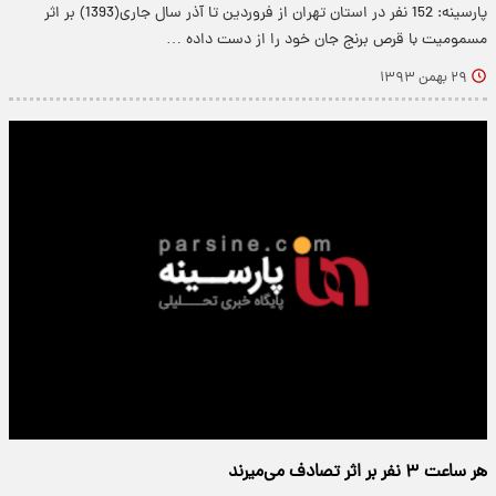
پارسینه: 152 نفر در استان تهران از فروردین تا آذر سال جاری(1393) بر اثر
مسمومیت با قرص برنج جان خود را از دست داده …
۲۹ بهمن ۱۳۹۳
هر ساعت ۳ نفر بر اثر تصادف می‌میرند