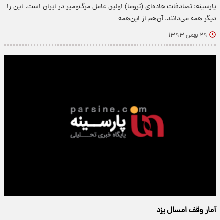
پارسینه: تصادفات جاده‌ای (تروما) اولین عامل مرگ‌و‌میر در ایران است. این را
دیگر همه می‌دانند. آن‌هم از این‌همه…
۲۹ بهمن ۱۳۹۳
آمار وقف‌ امسال یزد