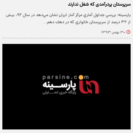
سرپرستان پردرآمدی که شغل ندارند
پارسینه: بررسي جداول آماري مركز آمار ايران نشان مي‌دهد در سال ٩٢، بيش
از ٣٢ درصد از سرپرستان خانواري كه در دهك دهم…
۳۰ بهمن ۱۳۹۳