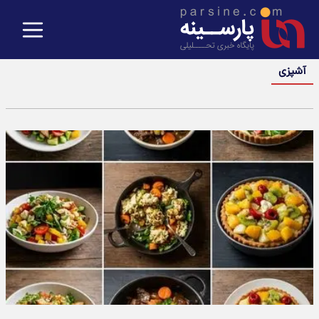
آشپزی