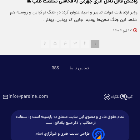
واکنش قابل تامل آذری جهرمی به فحاشی سلطنت طلب ها
وزیر ارتباطات دولت تدبیر و امید عنوان کرد: در جنگ اوکراین و روسیه هم
شاهد این جنگ ذهن‌ها بودیم، جایی که پوتین، پوتلر…
۱۶ تیر ۱۴۰۴
۶
۵
۴
۳
۲
۱
تماس با ما
RSS
info@parsine.com
گپ
تلگرام
تمام حقوق مادی و معنوی این سایت متعلق به پارسینه است و استفاده
از مطالب با ذکر منبع بلامانع است.
طراحی سایت خبری و خبرگزاری آسام