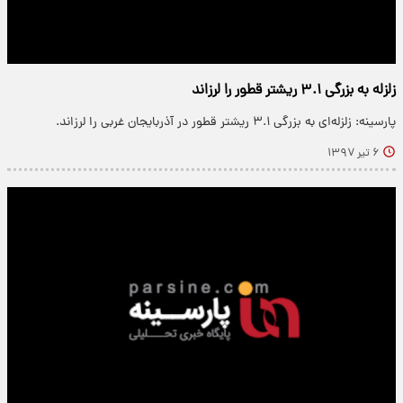
زلزله به بزرگی ۳.۱ ریشتر قطور را لرزاند
پارسینه: زلزله‌ای به بزرگی ۳.۱ ریشتر قطور در آذربایجان غربی را لرزاند.
۶ تیر ۱۳۹۷