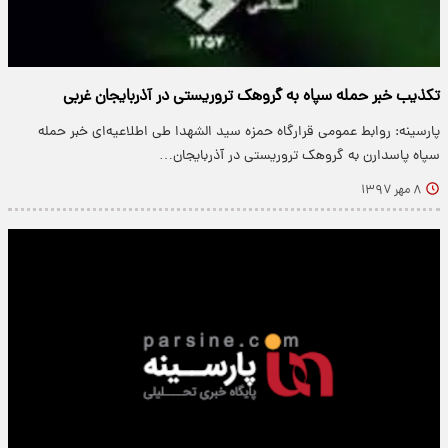
تکذیب خبر حمله سپاه به گروهک تروریستی در آذربایجان غربی
پارسینه: روابط عمومی قرارگاه حمزه سید الشهدا طی اطلاعیه‌ای خبر حمله
سپاه پاسدارن به گروهک تروریستی در آذربایجان…
۸ مهر ۱۳۹۷