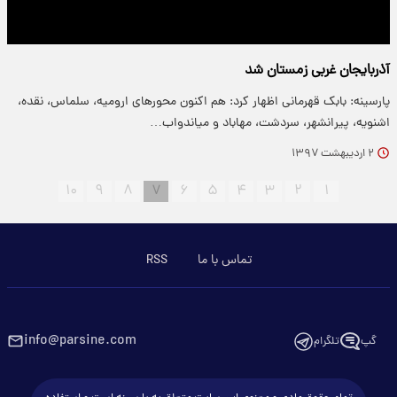
آذربایجان غربی زمستان شد
پارسینه: بابک قهرمانی اظهار کرد: هم اکنون محور‌های ارومیه، سلماس، نقده،
اشنویه، پیرانشهر، سردشت، مهاباد و میاندواب…
۲ اردیبهشت ۱۳۹۷
۱۰
۹
۸
۷
۶
۵
۴
۳
۲
۱
تماس با ما
RSS
info@parsine.com
گپ
تلگرام